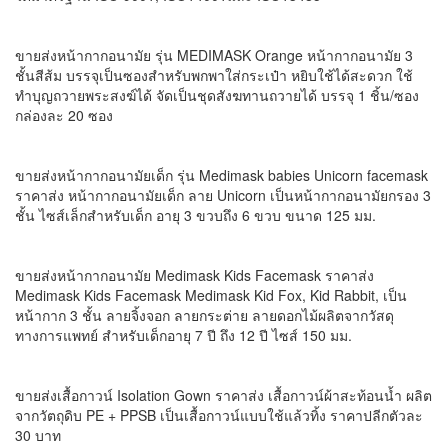
ขายส่งหน้ากากอนามัย รุ่น MEDIMASK Orange หน้ากากอนามัย 3
ชั้นสีส้ม บรรจุเป็นซองสำหรับพกพาใส่กระเป๋า หยิบใช้ได้สะดวก ใช้
ทำบุญถวายพระสงฆ์ได้ จัดเป็นชุดสังฆทานถวายได้ บรรจุ 1 ชิ้น/ซอง
กล่องละ 20 ซอง
ขายส่งหน้ากากอนามัยเด็ก รุ่น Medimask babies Unicorn facemask
ราคาส่ง หน้ากากอนามัยเด็ก ลาย Unicorn เป็นหน้ากากอนามัยกรอง 3
ชั้น ไซส์เล็กสำหรับเด็ก อายุ 3 ขวบถึง 6 ขวบ ขนาด 125 มม.
ขายส่งหน้ากากอนามัย Medimask Kids Facemask ราคาส่ง
Medimask Kids Facemask Medimask Kid Fox, Kid Rabbit, เป็น
หน้ากาก 3 ชั้น ลายจิ้งจอก ลายกระต่าย ลายดอกไม้ผลิตจากวัสดุ
ทางการแพทย์ สำหรับเด็กอายุ 7 ปี ถึง 12 ปี ไซส์ 150 มม.
ขายส่งเสื้อกาวน์ Isolation Gown ราคาส่ง เสื้อกาวน์ผ้าสะท้อนน้ำ ผลิต
จากวัตถุดิบ PE + PPSB เป็นเสื้อกาวน์แบบใช้แล้วทิ้ง ราคาปลีกตัวละ
30 บาท