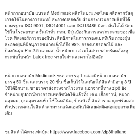
หน้ากากอนามัย แบรนด์ Medimask ผลิตในประเทศไทย ผลิตจากวัสดุ
เกรดใช้ในทางการแพทย์ สะอาดปลอดภัย ผ่านกระบวนการผลิตที่ได้
มาตรฐาน ISO 9001, ISO14001 และ ISO13485 มีอย. มั่นใจได้ นิยม
ใช้ในโรงพยาบาลชั้นนำทั่ว กทม. มีรุ่นป้องกันการแพร่กระจายของเชื้อ
โรค ฟิลเตอร์การกรองมีประสิทธิภาพในการกรองแบคทีเรีย กรองฝุ่น
ละอองฝุ่นที่มีอนุภาคขนาดเล็กได้ถึง 99% กรองเกสรดอกไม้ และ
ป้องกันฝุ่น Pm 2.5 และผส. น้ำหนักเบา สวมใส่สบายสายรัดคล้องหู
กระชับใบหน้า Latex free หายใจผ่านสะดวกไม่อึดอัด
หน้ากากอนามัย Medimask ขนาดบรรจุ 1 กล่องมีหน้ากากอนามัย
บรรจุ 50 ชิ้น และบรรจุ 20 ชิ้น ซื้อเก็บไว้ในสต๊อกได้สินค้ามีอายุ 3 ปี
ใช้ได้อีกนาน ขายราคาส่งตรงจากโรงงาน นอกจากนี้ทาง zip8 ยัง
จำหน่ายอุปกรณ์ทางการแพทย์ชนิดใช้แล้วทิ้ง เช่น เสื้อกาวน์, หมวก
คลุมผม, ถุงคลุมรองเท้า ใช้ในคลีนิค, ร้านบิวตี้ สินค้าราคาถูกพร้อมส่ง
ทั่วประเทศสนใจสินค้าสามารถแจ้งแอดมินได้เลยค่ะติดต่อสอบถามเพิ่ม
เติม
ชมสินค้าได้ทางเฟสบุ้ค: https://www.facebook.com/zip8thailand