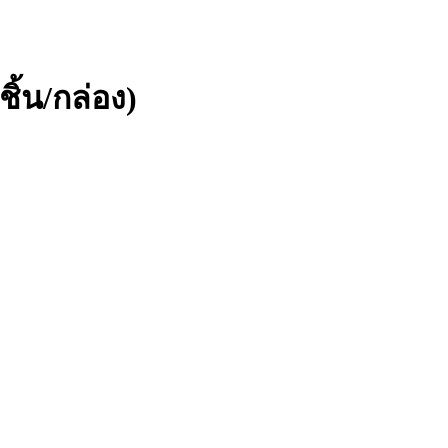
ิ้น/กล่อง)