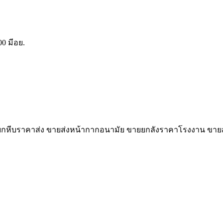
0 มีอย.
ขายยกหีบราคาส่ง ขายส่งหน้ากากอนามัย ขายยกลังราคาโรงงาน ข